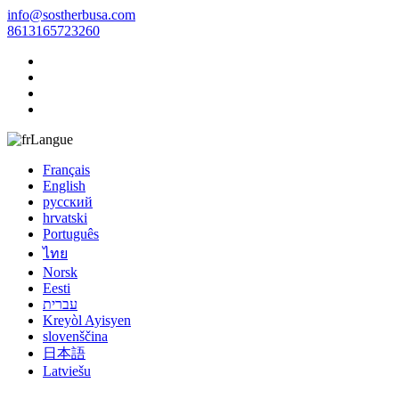
info@sostherbusa.com
8613165723260
Langue
Français
English
русский
hrvatski
Português
ไทย
Norsk
Eesti
עברית
Kreyòl Ayisyen
slovenščina
日本語
Latviešu