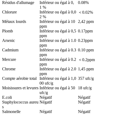
Résidus d'allumage
Inférieur ou égal à 0,
0.08%
1 %
Chlorure
Inférieur ou égal à 0,0
＜0.02%
2 %
Métaux lourds
Inférieur ou égal à 10
2,42 ppm
ppm
Plomb
Inférieur ou égal à 0,5
0.17ppm
ppm
Arsenic
Inférieur ou égal à 1.0
0.23ppm
ppm
Cadmium
Inférieur ou égal à 0.3
0.10 ppm
ppm
Mercure
Inférieur ou égal à 0.2
＜0.2ppm
ppm
Chrome
Inférieur ou égal à 2.0
1,45 ppm
ppm
Compte aérobie total
Inférieur ou égal à 1,0
357 ufc/g
00 ufc/g
Moisissures et levures
Inférieur ou égal à 50
18 ufc/g
ufc/g
E.coli
Négatif
Négatif
Staphylococcus aureu
Négatif
Négatif
s
Salmonelle
Négatif
Négatif